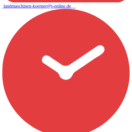
landmaschinen-koerner@t-online.de